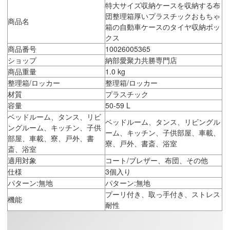
特大サイズ収納ケースを収納する布
団整理箱厚いプラスチックおもちゃ
商品名
箱の自動車ケースのタイヤ収納ボッ
クス
商品番号
10026005365
ショップ
納部愛聚力共勝専門店
商品重量
1.0 kg
整理箱/ロッカー
整理箱/ロッカー
材質
プラスチック
容量
50-59 L
ベッドルーム、タンス、リビ
ベッドルーム、タンス、リビングル
ングルーム、キッチン、子供
ーム、キッチン、子供部屋、車載、
部屋、車載、寮、戸外、書
寮、戸外、書斎、浴室
斎、浴室
適用対象
コート/ブレザー、布団、その他
仕様
3個入り
パターン:無地
パターン:無地
プーリ付き、取っ手付き、ストレス
機能
耐性