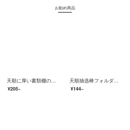
お勧め商品
天順に厚い書類棚の四段目/三段枠の資料棚の多層収納箱の資料整理棚の学生用書棚の簡易テーブルの上に簡単な書立棚に筆立てが付いています。
天順抽选棒フォルダ透明挟み棒a 4伸縮レバーフォルダa 4厚いファイルフォルダa 4ファイルファイルフォルダa 4ファイルクリップのボリュームボリュームボリュームボリュームボリュームボリュームボリュームボリュームバインダーA 4サイズ側幅0.8 cmカラー10個セット（Q 309）
¥205~
¥144~