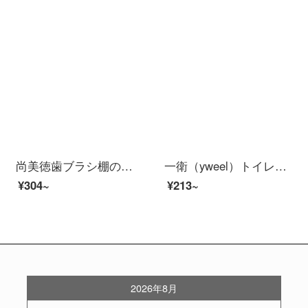
尚美徳歯ブラシ棚の穴が空いていないので、口をすすぐコップです。吸盤壁掛式トイレの歯器カップ棚の創造性風呂場の洗面用品収納棚の歯ブラシ棚の4杯+歯磨き粉しぼり器
一衛（yweel）トイレの置物棚無料打穴黒壁掛トイレの洗面台タオル収納棚用品01223-単一層の無レバー棚30 cm
¥304~
¥213~
2026年8月