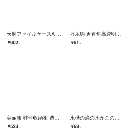
天順ファイルケースA 4プラスチック資料ケースオフィス資料PPファイルケース財務証明書収納ボックス厚い原材料ファイルファイルケースTS-858背幅20 MM 10個入り
万乐购 近直角高透明手提塑料收纳箱大中小号収納ボックス厚く衣物塑料整理箱零食玩具储物箱 9号箱 一个装
¥602~
¥61~
美丽雅 鞋盒收纳柜 透明侧开式鞋柜 厚く整理箱 防潮防尘储物箱组合【6只装】
水槽の滴の水かごの蛇口のプラスチック製の吊りかごは袋を収納します。台所の小物棚は1つの色が入っています。
¥533~
¥68~