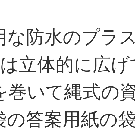
明な防水のプラス
袋は立体的に広げ
を巻いて縄式の
の答案用紙の袋