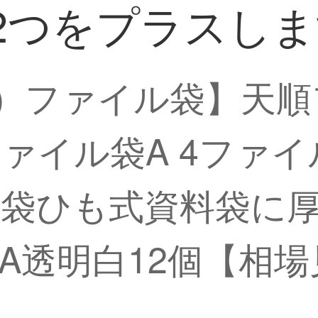
2つをプラスし
hun）ファイル袋】
ァイル袋A 4ファ
袋ひも式資料袋に
 A透明白12個【相