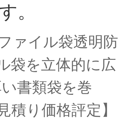
ます。
天順ファイル袋透明防
イル袋を立体的に広
厚い書類袋を巻
場見積り価格評定】