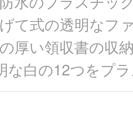
防水のプラスチック
げて式の透明なフ
の厚い領収書の収
透明な白の12つをプ