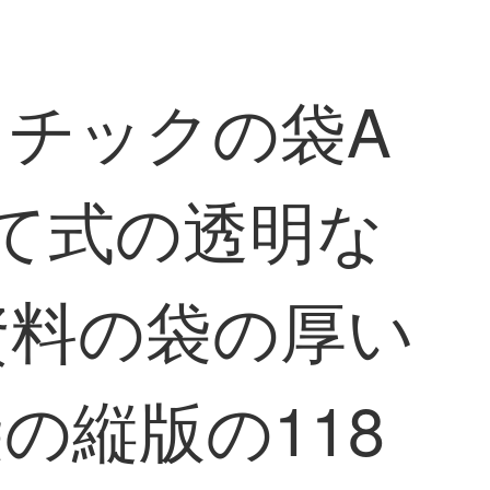
チックの袋A
て式の透明な
資料の袋の厚い
の縦版の118