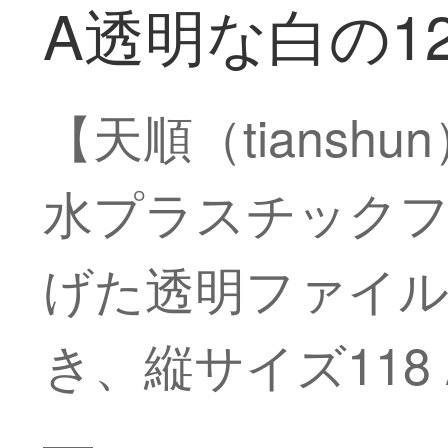
A透明な白の1
【天順（tians
水プラスチックフ
げた透明ファイル
き、縦サイズ118
―